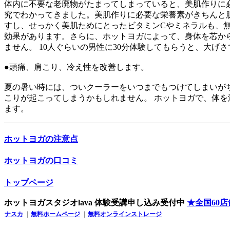
体内に不要な老廃物がたまってしまっていると、美肌作りに
究でわかってきました。美肌作りに必要な栄養素がきちんと肌
すし、せっかく美肌ためにとったビタミンCやミネラルも、
効果があります。さらに、ホットヨガによって、身体を芯から
ません。 10人ぐらいの男性に30分体験してもらうと、大げ
●頭痛、肩こり、冷え性を改善します。
夏の暑い時には、ついクーラーをいつまでもつけてしまいが
こりが起こってしまうかもしれません。 ホットヨガで、体
ます。
ホットヨガの注意点
ホットヨガの口コミ
トップページ
ホットヨガスタジオlava 体験受講申し込み受付中
★全国60
ナスカ
｜
無料ホームページ
｜
無料オンラインストレージ