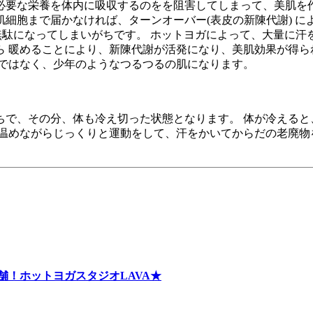
必要な栄養を体内に吸収するのをを阻害してしまって、美肌を作
細胞まで届かなければ、ターンオーバー(表皮の新陳代謝) 
無駄になってしまいがちです。 ホットヨガによって、大量に汗
 暖めることにより、新陳代謝が活発になり、美肌効果が得ら
さではなく、少年のようなつるつるの肌になります。
ちで、その分、体も冷え切った状態となります。 体が冷えると
を温めながらじっくりと運動をして、汗をかいてからだの老廃物
店舗！ホットヨガスタジオLAVA★