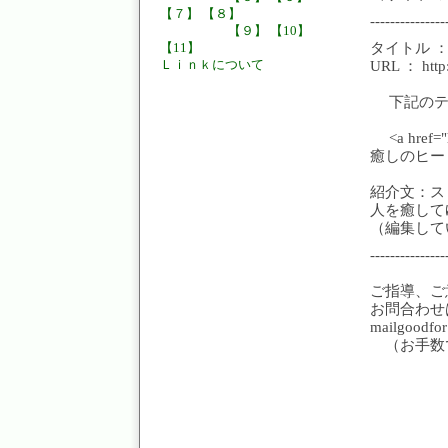
【７】
【８】
---------------
【９】
【10】
タイトル 
【11】
URL ： http:
Ｌｉｎｋについて
下記のテ
<a href="
癒しのヒーリ
紹介文：ス
人を癒して
（編集して
---------------
ご指導、ご
お問合わせ
mailgoodfo
（お手数で