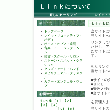
Ｌｉｎｋについて
癒しのヒーリング
レイキ・
メニュー
Ｌｉｎｋに
当サイトに
トップページ
当サイトへ
レイキ・リコネクティブ・
ボディ
リンクして
ボイス・ヒプノ・遠隔
ただし、ア
音楽・ミュージック・ムー
たサイトに
ン
す。
雑貨・スクール・サロン
ストーン・スポット・クラ
シック
相互リンク
グッズ・アート・ハンド
当サイトへ
スピリチュアル・クリスタ
ル
■
サイトの
カラー・エンジェル・ウェ
■
ＵＲＬ
ブ
■
管理人様
■
当サイト
お薦めサイト
リンク集
【１】
【２】
を管理人ま
【３】
【４】
当サイトの
【５】
【６】