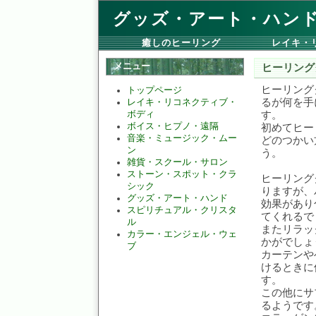
グッズ・アート・ハン
癒しのヒーリング
レイキ・
メニュー
ヒーリング
ヒーリング
トップページ
るが何を手
レイキ・リコネクティブ・
す。
ボディ
ボイス・ヒプノ・遠隔
初めてヒー
音楽・ミュージック・ムー
どのつかい
ン
う。
雑貨・スクール・サロン
ストーン・スポット・クラ
ヒーリング
シック
りますが、
グッズ・アート・ハンド
効果があり
スピリチュアル・クリスタ
てくれるで
ル
またリラッ
カラー・エンジェル・ウェ
かがでしょ
ブ
カーテンや
けるときに
す。
この他にサ
るようです