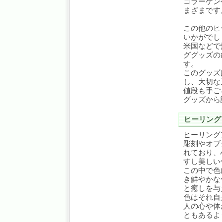
コラーゲン
まざまです
この他のヒ
いかがでし
米国などで
ググッズの
す。
このグッズ
し、大切な
値段も手ご
グッズから
ヒーリング
ヒーリング
彫刻やオブ
れており、
すし美しい
この中で色
き鮮やかな
と癒しを与
色はそれ自
人の心や体
ともあるよ