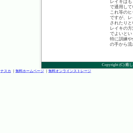
レイキはも
で通用して
これ等のヒ
ですが、レ
されたりと
レイキの方
でよいとい
特に訓練や
の手から流
Copyright (C)
癒し
ナスカ
｜
無料ホームページ
｜
無料オンラインストレージ