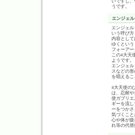
いですし、
うです。
エンジェル
エンジェル
いう呼び方
内容として
ゆくという
フォーアー
この4大天
ようです。
エンジェル
スなどの形
を唱えるこ
4大天使の
は、忍耐や
使ガブリエ
ギーを流し
ーをつかさ
気づくこと
心や体が疲
れ等の代替