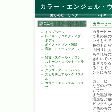
カラー・エンジェル・
癒しのヒーリング
レイキ・
メニュー
カラーヒー
カラーヒー
トップページ
て其の色の
レイキ・リコネクティブ・
いうもので
ボディ
ボイス・ヒプノ・遠隔
色のもたら
音楽・ミュージック・ムー
の回りにあ
ン
もそれらの
雑貨・スクール・サロン
きれいでい
ストーン・スポット・クラ
まざまある
シック
ることで、
グッズ・アート・ハンド
ントにもな
スピリチュアル・クリスタ
ル
カラーヒー
カラー・エンジェル・ウェ
などのパワ
ブ
とです。
また黒は自
増進など積
ピンクのも
ク色のもの