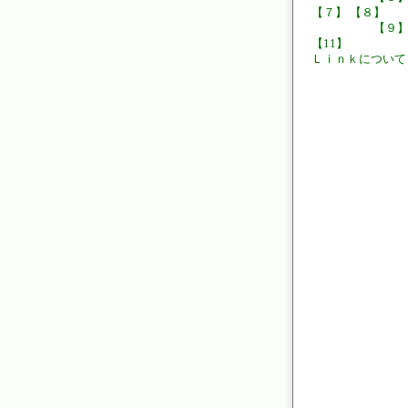
【７】
【８】
【９
【11】
Ｌｉｎｋについて