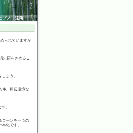
ヒプノ・遠隔
決められていますか
損失額をきめるこ
をしよう。
条件、周辺環境な
です。
るローンを一つの
一本化です。