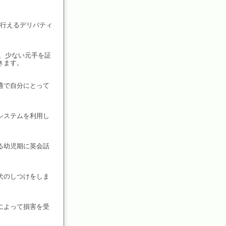
が行えるデリバティ
。
、少ない元手を証
きます。
適で自分にとって
システムを利用し
る幼児期に英会話
犬のしつけをしま
によって損害を受