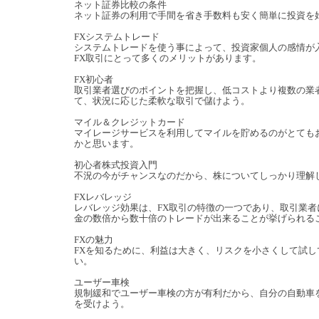
ネット証券比較の条件
ネット証券の利用で手間を省き手数料も安く簡単に投資を
FXシステムトレード
システムトレードを使う事によって、投資家個人の感情が
FX取引にとって多くのメリットがあります。
FX初心者
取引業者選びのポイントを把握し、低コストより複数の業
て、状況に応じた柔軟な取引で儲けよう。
マイル＆クレジットカード
マイレージサービスを利用してマイルを貯めるのがとても
かと思います。
初心者株式投資入門
不況の今がチャンスなのだから、株についてしっかり理解
FXレバレッジ
レバレッジ効果は、FX取引の特徴の一つであり、取引業者
金の数倍から数十倍のトレードが出来ることが挙げられる
FXの魅力
FXを知るために、利益は大きく、リスクを小さくして試し
い。
ユーザー車検
規制緩和でユーザー車検の方が有利だから、自分の自動車
を受けよう。