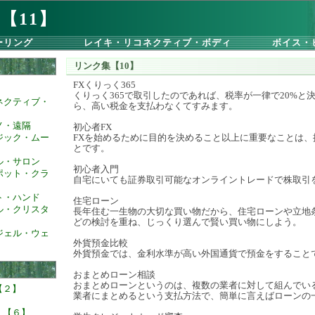
【11】
ーリング
レイキ・リコネクティブ・ボディ
ボイス・
リンク集【10】
FXくりっく365
くりっく365で取引したのであれば、税率が一律で20%と
ネクティブ・
ら、高い税金を支払わなくてすみます。
ノ・遠隔
初心者FX
ジック・ムー
FXを始めるために目的を決めること以上に重要なことは、
とです。
ル・サロン
初心者入門
ポット・クラ
自宅にいても証券取引可能なオンライントレードで株取引
ト・ハンド
住宅ローン
ル・クリスタ
長年住む一生物の大切な買い物だから、住宅ローンや立地
どの検討を重ね、じっくり選んで賢い買い物にしよう。
ジェル・ウェ
外貨預金比較
外貨預金では、金利水準が高い外国通貨で預金をすること
おまとめローン相談
おまとめローンというのは、複数の業者に対して組んでい
【２】
業者にまとめるという支払方法で、簡単に言えばローンの
】
【６】