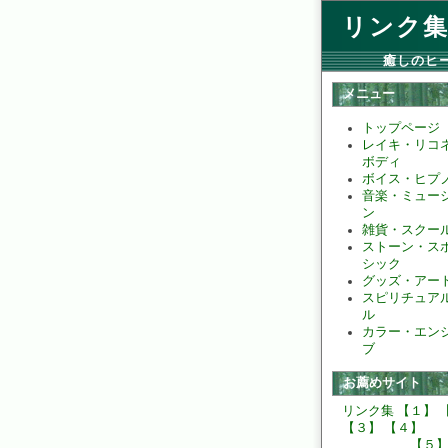
リンク集
癒しのヒ
メニュー
トップページ
レイキ・リコ
ボディ
ボイス・ヒプ
音楽・ミュー
ン
雑貨・スクー
ストーン・ス
シック
グッズ・アー
スピリチュア
ル
カラー・エン
ブ
お薦めサイト
リンク集
【１】
【３】
【４】
【５