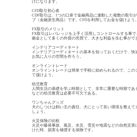
けになります。
CFD取引初心者
CDF取引は、1つの口座で金融商品に連動した複数の取引
ブ（金融派生商品）です。CFDを利用してお金を儲けよう
FX取引のメリット
FX取引はレバレッジを上手く活用しコントロールする事で
拠金として多くの外貨の売買で、大きな利益を生む事がで
インテリアコーディネート
インテリアコーディネートの基本を知っておくだけで、快
お気に入りの空間を作ろう。
オンライントレード
オンライントレードは簡単で手軽に始められるので、この
て儲けよう。
幼児教育
人間生活の基礎を学ぶ時期として、非常に重要な時期であ
などの幼児教育は必要不可欠である。
ワンちゃんグッズ
犬のしつけは飼い主の責任、犬にとって良い環境を整えて
しょう。
火災保険の比較
火災や爆発事故、風災、水災、雪災や地震などの自然災害
けた時、損害を補償する保険です。