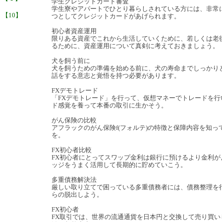
学生クレジットカード審査
学生寮やアパートでひとり暮らしされている方には、非常
】
【10】
つとしてクレジットカードがあげられます。
初心者資産運用
限りある資産でこれから生活していくために、若しくは老
るために、資産運用について真剣に考えておきましょう。
犬を飼う前に
犬を飼うための準備を始める前に、犬の寿命までしっかり
話をする意志と覚悟を持つ必要があります。
FXデモトレード
「FXデモトレード」を行って、仮想マネーでトレードを行
ド感覚を養って本番の取引に生かそう。
がん保険の比較
アフラックのがん保険f(フォルテ)の特徴と保障内容を知っ
を。
FX初心者比較
FX初心者にとってスワップ金利は銀行に預けるより金利が
ッジをうまく活用して長期的に貯めていこう。
多重債務解決法
厳しい取り立てで困っている多重債務者には、債務整理を
らの脱出しよう。
FX初心者
FX取引では、世界の流通通貨を日本円と交換して売り買い