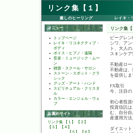
リンク集【１】
癒しのヒーリング
レイキ・
メニュー
リンク集【
ビーグレンb
トップページ
シワ、アン
レイキ・リコネクティブ・
ト、大人の
ボディ
ボイス・ヒプノ・遠隔
スキンケア
音楽・ミュージック・ムー
ン
不動産ロー
雑貨・スクール・サロン
不動産は、
ストーン・スポット・クラ
を提供しま
シック
グッズ・アート・ハンド
FX取引
スピリチュアル・クリスタ
今、注目の
ル
カラー・エンジェル・ウェ
初心者投資
ブ
投資信託は
む、自分自
お薦めサイト
産運用方法
リンク集
【１】
【２】
【３】
【４】
ダイエット
【５】
【６】