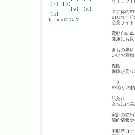
ダイエット
【７】
【８】
【９】
【10】
マジ得のE
【11】
ETCカー
Ｌｉｎｋについて
必見サイト
電動自転車
健康にも良
きもの専科
いいお着物
保険
保障が足り
ＦＸ
FX取引の
肌荒れ
女性には美
家計の節約
節約情報や
不動産ロー