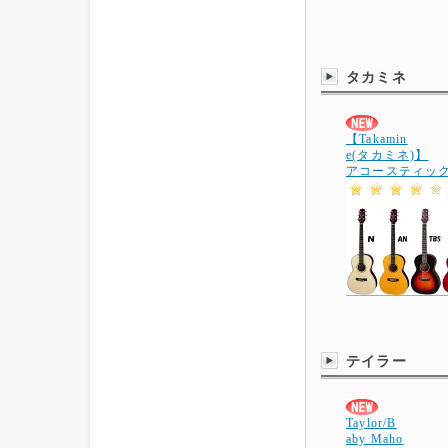
タカミネ
【Takamin
e(タカミネ)】
アコースティッ
テイラー
Taylor/B
aby Maho