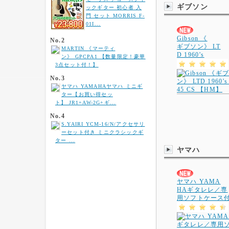
ギブソン
ックギター 初心者 入
門 セット MORRIS F-
01I...
Gibson 《
No.2
ギブソン》 LT
MARTIN 《マーティ
D 1960’s
ン》 GPCPA1 【数量限定！豪華
3点セット付！】
No.3
ヤマハ YAMAHAヤマハ ミニギ
ター【お買い得セッ
ト】 JR1+AW-2G+ギ...
No.4
S.YAIRI YCM-16/N/アクセサリ
ーセット付き ミニクラシックギ
ター ...
ヤマハ
ヤマハ YAMA
HAギタレレ／専
用ソフトケース