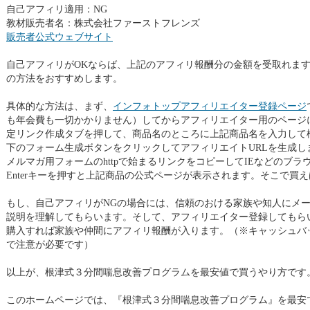
自己アフィリ適用：NG
教材販売者名：株式会社ファーストフレンズ
販売者公式ウェブサイト
自己アフィリがOKならば、上記のアフィリ報酬分の金額を受取れます
の方法をおすすめします。
具体的な方法は、まず、
インフォトップアフィリエイター登録ページ
も年会費も一切かかりません）してからアフィリエイター用のページ
定リンク作成タブを押して、商品名のところに上記商品名を入力して
下のフォーム生成ボタンをクリックしてアフィリエイトURLを生成し
メルマガ用フォームのhttpで始まるリンクをコピーしてIEなどのブ
Enterキーを押すと上記商品の公式ページが表示されます。そこで買
もし、自己アフィリがNGの場合には、信頼のおける家族や知人にメー
説明を理解してもらいます。そして、アフィリエイター登録してもらい
購入すれば家族や仲間にアフィリ報酬が入ります。（※キャッシュバ
で注意が必要です）
以上が、根津式３分間喘息改善プログラムを最安値で買うやり方です
このホームページでは、『根津式３分間喘息改善プログラム』を最安