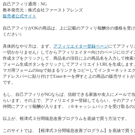
自己アフィリ通用：NG
教本発売元：株式会社ファーストフレンズ
販売者公式サイト
自己アフィリがOKの商品は、上に記載のアフィリ報酬分の価格を受け
ください）
具体的なやり方は、まず、
アフィリエイター登録ページ
にてアフィリ
一切かかりません）してからアフィリエイター向けのページにログイ
作成タブをクリックして、商品名の項目に上の商品名を入力して検索
フォーム生成ボタンをクリックしてアフィリエイトURLを生成します
マガ用フォームのhttpで始まるリンクをコピーしてインターネットエ
アドレスバーに貼り付けてEnterキーを押すと上の商品の販売サイト
です。
もし、自己アフィリがNGならば、信頼できる家族や友人にメールで
らいます。その上で、アフィリエイター登録してもらい、そのアフィ
仲間にアフィリ報酬が入ります。（※キャッシュバックを受け取るの
以上が、根津式３分間喘息改善プログラムを底値で買う方法です。
このサイトでは、【根津式３分間喘息改善プログラム】を底値で買う