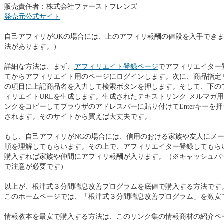
販売責任者：株式会社ファーストフレンズ
発売元公式サイト
自己アフィリがOKの場合には、上のアフィリ報酬の値段を入手できま
法があります。）
詳細な方法は、まず、
アフィリエイト登録ページ
でアフィリエイター
てからアフィリエイト用のページにログインします。次に、商品指定
の項目に上記商品名を入力して検索ボタンを押します。そして、下の
ィリエイトURLを生成します。生成されたテキストリンク-メルマガ用フ
ンクをコピーしてブラウザのアドレスバーに貼り付けてEnterキーを
されます。そのサイトから買えば大丈夫です。
もし、自己アフィリがNGの場合には、信用のおける家族や友人にメー
順を理解してもらいます。その上で、アフィリエイター登録してもらい
購入すれば家族や仲間にアフィリ報酬が入ります。（※キャッシュバ
で注意が必要です）
以上が、根津式３分間喘息改善プログラムを底値で購入する方法です
このホームページでは、「根津式３分間喘息改善プログラム」を激安
情報教本を最安で購入する方法は、このリンク集の情報商材の紹介ペ