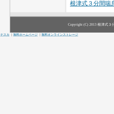
根津式３分間喘
Copyright (C) 2013
根津式３
ナスカ
｜
無料ホームページ
｜
無料オンラインストレージ