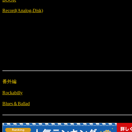
Record(Analog-Disk)
番外編
Rockabilly
Blues＆Ballad