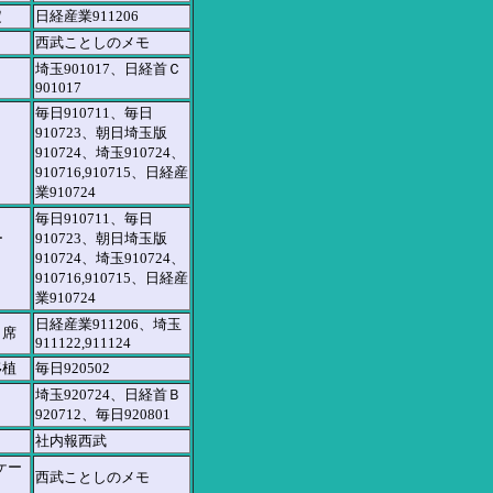
定
日経産業911206
西武ことしのメモ
埼玉901017、日経首Ｃ
901017
毎日910711、毎日
910723、朝日埼玉版
910724、埼玉910724、
910716,910715、日経産
業910724
毎日910711、毎日
ー
910723、朝日埼玉版
910724、埼玉910724、
910716,910715、日経産
業910724
日経産業911206、埼玉
出席
911122,911124
移植
毎日920502
埼玉920724、日経首Ｂ
920712、毎日920801
社内報西武
ケー
西武ことしのメモ