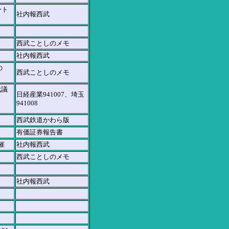
ート
社内報西武
）
西武ことしのメモ
社内報西武
の
西武ことしのメモ
代議
日経産業941007、埼玉
941008
西武鉄道かわら版
有価証券報告書
催
社内報西武
西武ことしのメモ
社内報西武