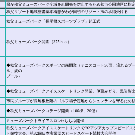
県が秩父ミューズパーク全域を乱開発を防止するため都市公園地区に指
秩父リゾート地域整備基本構想がわが国初のリゾート法の承認受ける
秩父ミューズパーク「長尾根スポーツプラザ」起工式
秩父ミューズパーク開園（375ｈａ）
◆秩父ミューズパークスポーツの森開業（テニスコート56面、流れるプ
ル、波の
プール）
◆秩父ミューズパークアイススケートリンク開業、伊藤みどり、黒岩彰
市民グループが長尾根丘陵のゴルフ場予定地からシュンランを守るため
◆秩父ミューズパークコテージ開業（100棟、20億）
ミューズパークトライアスロンinちちぶ開催
秩父ミューズパークアイススケートリンクで’92アジアカップスピードス
ト競技
大会、第32回日本実業団スピードスケート競技大会開催