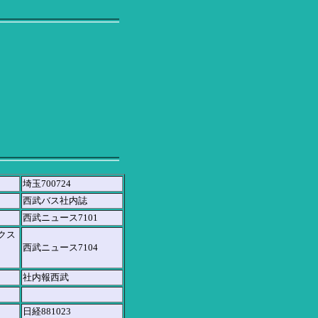
埼玉700724
西武バス社内誌
西武ニュース7101
クス
西武ニュース7104
社内報西武
日経881023