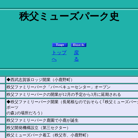
秩父ミューズパーク史
トップ
戻
へ
る
◆西武志賀坂ロッジ開業（小鹿野町）
秩父ファミリーパーク「バーベキューセンター」オープン
秩父ファミリーパークの開業が12月の予定から3月に延期される
◆秩父ファミリーパーク開業（長尾根なのでおそらく｢秩父ミューズパー
ポーツ
の森｣の場所だろう）
秩父ファミリーパーク鹿園で小鹿が誕生
秩父開発機構設立（第三セクター）
秩父ミューズパーク着工（秩父市、小鹿野町）